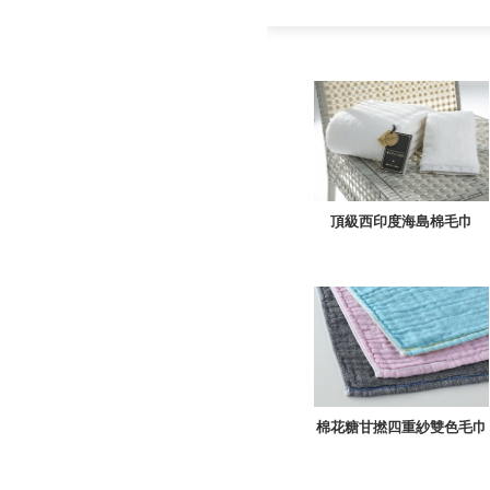
頂級西印度海島棉毛巾
棉花糖甘撚四重紗雙色毛巾