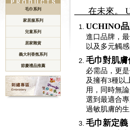
在未來。 UC
毛巾系列
家居服系列
UCHINO
兒童系列
進口品牌，最
居家雜貨
以及多元觸感
義大利香氛系列
毛巾對肌膚
節慶禮品推薦
必需品，更是
及擁有3種以
用，同時無論
選到最適合專
過敏肌膚的生
毛巾新定義