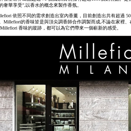
的奢華享受”,以香水的概念來製作香氛。
illefiori 依照不同的需求創造出室內香薰，目前創造出共有超過 5
。Millefiori的香味皆是與頂尖調香師合作調製而成,不論在家
Millefiori 香味的蹤跡，都可以為它們帶來一個嶄新的感受。