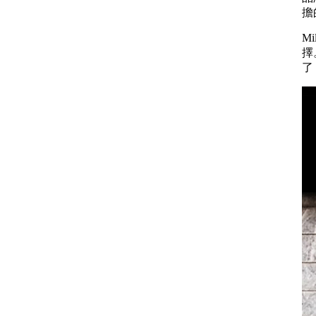
擔
M
擇
了