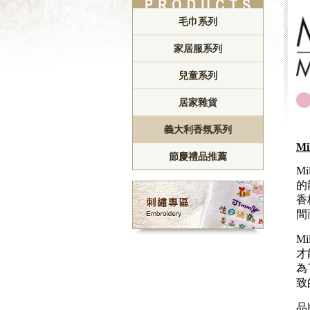
毛巾系列
家居服系列
兒童系列
居家雜貨
義大利香氛系列
Mi
節慶禮品推薦
M
的
香
間
M
才
為
致
品